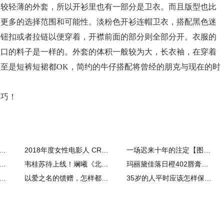
比较轻薄的外套，所以开衫里也有一部分是卫衣。而且版型也比
了更多的选择范围和可能性。淡粉色开衫连帽卫衣，搭配黑色迷
有钮扣或者拉链以便穿着，开襟前面的部分则全部分开。衣服的
袖口的料子是一样的。外套的体积一般较为大，长衣袖，在穿着
至是短裤短裙都OK，简约的牛仔搭配将曾经的朋克与现在的时
技巧！
的面容，竟拥有世界上最完美的身材，儿子还是花美男！
2018年度女性电影人 CRYSTAL + LUCY AWARDS获奖名单公布
一场迟来十年的注定【图文】
补水面霜用什么好 教你最靠谱的男士保湿方法
韦桂苏待上线！斓曦《北部湾人家》杀青感恩学习收获温暖
玛丽黛佳落日橙402唇膏试用报告
假穿什么？目光聚焦首尔时装周
以爱之名的馈赠，怎样都不算奢侈【图】
35岁的人平时应该怎样保养皮肤 35岁女性护肤方法