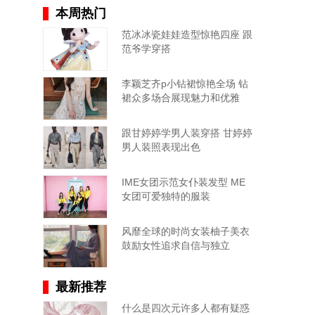
本周热门
范冰冰瓷娃娃造型惊艳四座 跟
范爷学穿搭
李颖芝齐p小钻裙惊艳全场 钻
裙众多场合展现魅力和优雅
跟甘婷婷学男人装穿搭 甘婷婷
男人装照表现出色
IME女团示范女仆装发型 ME
女团可爱独特的服装
风靡全球的时尚女装柚子美衣
鼓励女性追求自信与独立
最新推荐
什么是四次元许多人都有疑惑