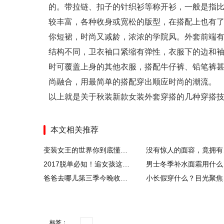
的。带拉链、扣子的针织衫等称开衫，一般是指
较丰富，各种收身或宽松的版型，在搭配上也有
你短裙，时尚又减龄，浓浓的学院风。外套前端
结构不同，卫衣袖口紧缩有弹性，衣服下的边和
时可覆盖上身的其他衣服，搭配牛仔裤、铅笔裤甚
尚融合，用最简单的搭配穿出顺应时尚的潮流。
以上就是关于秋装新款女装外套穿搭的几种穿搭
本文相关推荐
变装女王的世界你到底懂多少？Alaska Thunderfuck：变装没有太多意义
没有惊人
2017脱单必知！追女孩这十大法则是你必不可少！
男士冬季
爸爸去哪儿第三季今晚收官 20151030最新一期在线直播观看
小长
标签：