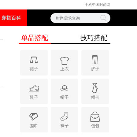
手机中国时尚网
穿搭百科
单品搭配
技巧搭配



裙子
上衣
裤子



鞋子
帽子
领带



围巾
袜子
包包