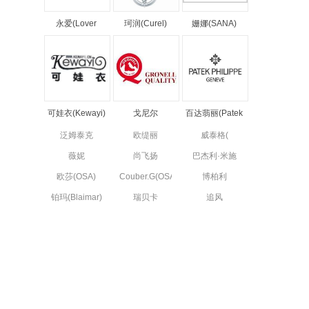
永爱(Lover
珂润(Curel)
姗娜(SANA)
forever)
可娃衣(Kewayi)
戈尼尔
百达翡丽(Patek
(GRONELL)
Philippe)
泛姆泰克
欧缇丽
威泰格(
(FMTECH)
(CAUDALIE)
WTIGER)
薇妮
尚飞扬
巴杰利·米施
(vinistyle)
(Chevignon
卡(Badgley
欧莎(OSA)
Couber.G(OSA)
博柏利
France)
Mischka)
(Burberry)
铂玛(Blaimar)
瑞贝卡
追风
(REBACCA)
(royalwind)